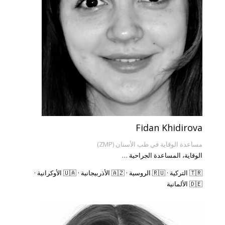
Fidan Khidirova
مساعدة الوقاية في طب الأسنان (ZMP)
الوقاية، المساعدة الجراحية …
🇹🇷 التركية · 🇷🇺 الروسية · 🇦🇿 الأذربيجانية · 🇺🇦 الأوكرانية ·
🇩🇪 الألمانية