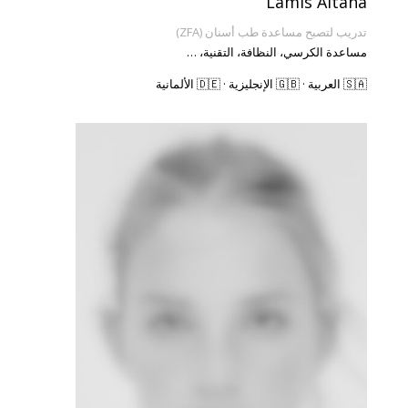
Lamis Altaha
تدريب لتصبح مساعدة طب أسنان (ZFA)
مساعدة الكرسي، النظافة، التقنية، …
🇸🇦 العربية · 🇬🇧 الإنجليزية · 🇩🇪 الألمانية