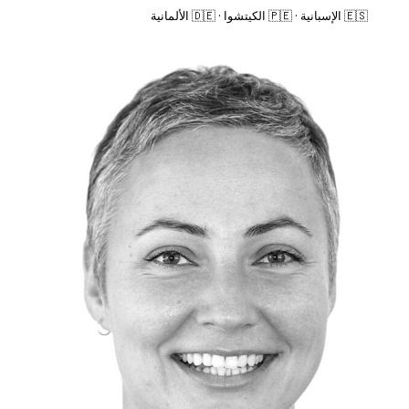
🇪🇸 الإسبانية · 🇵🇪 الكيتشوا · 🇩🇪 الألمانية