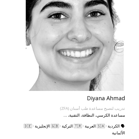
Diyana Ahmad
تدريب لتصبح مساعدة طب أسنان (ZFA)
مساعدة الكرسي، النظافة، التقنية، …
🗣️ الكردية · 🇸🇦 العربية · 🇹🇷 التركية · 🇬🇧 الإنجليزية · 🇩🇪
الألمانية