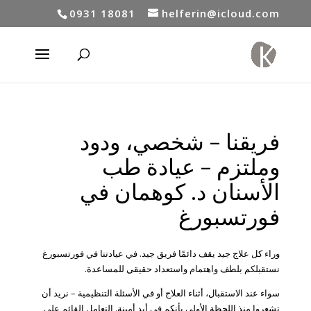
0931 18081
helferin@icloud.com
فريقنا – شخصي، ودود
وملتزم – عيادة طب
الأسنان د. كوهمان في
فورتسبورغ
وراء كل علاج جيد يقف دائمًا فريق جيد. في عيادتنا في فورتسبورغ
نستقبلكم بلطف واهتمام واستعداد حقيقي للمساعدة.
سواء عند الاستقبال، أثناء العلاج أو في الأسئلة التنظيمية – نريد أن
تشعروا منذ اللحظة الأولى بأنكم في أيدٍ أمينة. التعامل القائم على