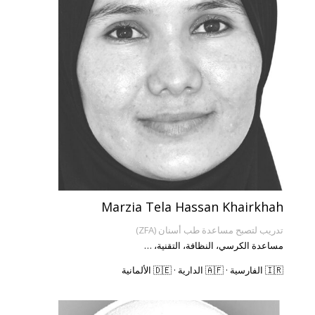
Marzia Tela Hassan Khairkhah
تدريب لتصبح مساعدة طب أسنان (ZFA)
مساعدة الكرسي، النظافة، التقنية، …
🇮🇷 الفارسية · 🇦🇫 الدارية · 🇩🇪 الألمانية