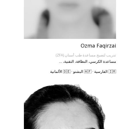
Ozma Faqirzai
تدريب لتصبح مساعدة طب أسنان (ZFA)
مساعدة الكرسي، النظافة، التقنية، …
🇮🇷 الفارسية · 🇦🇫 البشتو · 🇩🇪 الألمانية