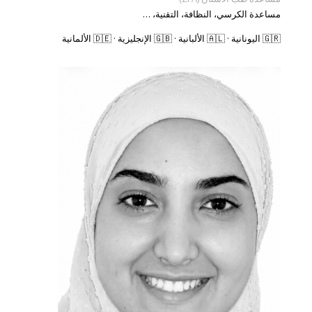
مساعدة الكرسي، النظافة، التقنية، …
🇬🇷 اليونانية · 🇦🇱 الألبانية · 🇬🇧 الإنجليزية · 🇩🇪 الألمانية