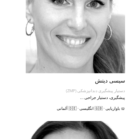
سیسی دیتش
دستیار پیشگیری دندانپزشکی (ZMP)
پیشگیری، دستیار جراحی …
🥨 باواریایی · 🇬🇧 انگلیسی · 🇩🇪 آلمانی