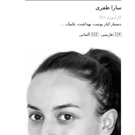
سارا ظفری
کارآموزی ZFA
دستیار کنار یونیت، بهداشت، تکنیک، …
🇮🇷 فارسی · 🇩🇪 آلمانی