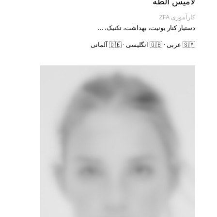
لامیس الطه
کارآموزی ZFA
دستیار کنار یونیت، بهداشت، تکنیک، …
🇸🇦 عربی · 🇬🇧 انگلیسی · 🇩🇪 آلمانی