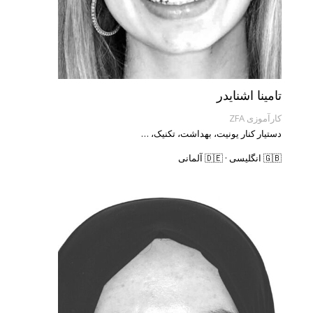
تامینا اشنایدر
کارآموزی ZFA
دستیار کنار یونیت، بهداشت، تکنیک، …
🇬🇧 انگلیسی · 🇩🇪 آلمانی