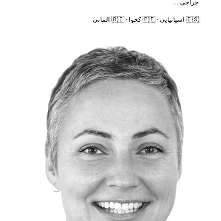
جراحی …
🇪🇸 اسپانیایی · 🇵🇪 کچوا · 🇩🇪 آلمانی