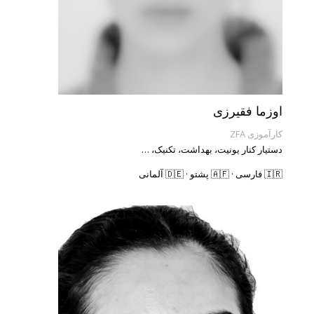
اوزما فقیرزی
کارآموزی ZFA
دستیار کنار یونیت، بهداشت، تکنیک، …
🇮🇷 فارسی · 🇦🇫 پشتو · 🇩🇪 آلمانی