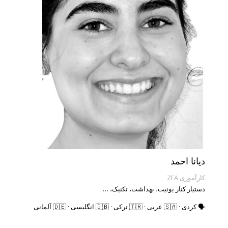
دیانا احمد
کارآموزی ZFA
دستیار کنار یونیت، بهداشت، تکنیک، …
🗣️ کردی · 🇸🇦 عربی · 🇹🇷 ترکی · 🇬🇧 انگلیسی · 🇩🇪 آلمانی