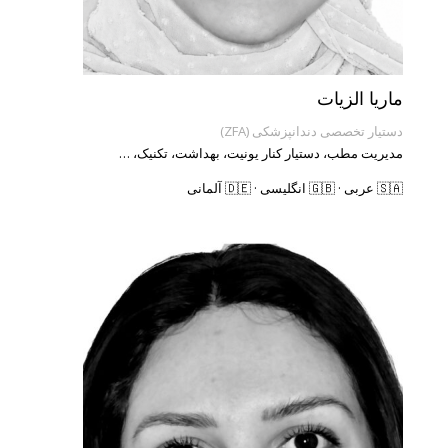
ماریا الزیات
دستیار تخصصی دندانپزشکی (ZFA)
مدیریت مطب، دستیار کنار یونیت، بهداشت، تکنیک، …
🇸🇦 عربی · 🇬🇧 انگلیسی · 🇩🇪 آلمانی