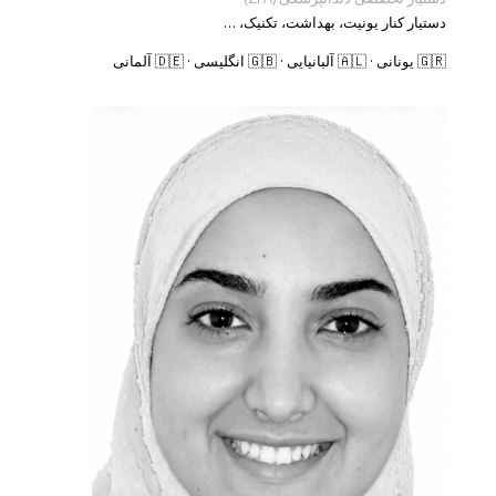
دستیار کنار یونیت، بهداشت، تکنیک، …
🇬🇷 یونانی · 🇦🇱 آلبانیایی · 🇬🇧 انگلیسی · 🇩🇪 آلمانی