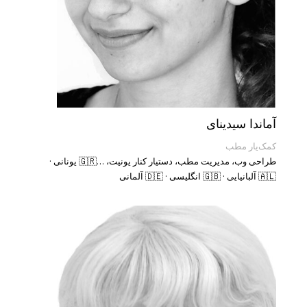
آماندا سیدینای
کمک‌یار مطب
طراحی وب، مدیریت مطب، دستیار کنار یونیت، …🇬🇷 یونانی ·
🇦🇱 آلبانیایی · 🇬🇧 انگلیسی · 🇩🇪 آلمانی