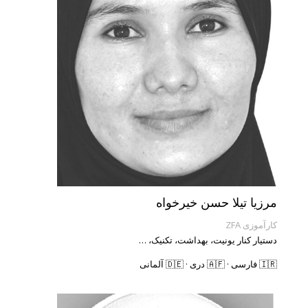
مرزیا تیلا حسن خیرخواه
کارآموزی ZFA
دستیار کنار یونیت، بهداشت، تکنیک، …
🇮🇷 فارسی · 🇦🇫 دری · 🇩🇪 آلمانی