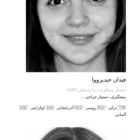
فیدان خیدیرووا
دستیار پیشگیری دندانپزشکی (ZMP)
پیشگیری، دستیار جراحی …
🇹🇷 ترکی · 🇷🇺 روسی · 🇦🇿 آذربایجانی · 🇺🇦 اوکراینی · 🇩🇪
آلمانی