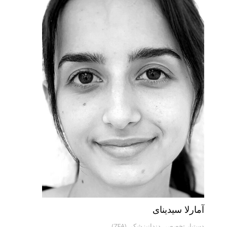
آمارلا سیدینای
دستیار تخصصی دندانپزشکی (ZFA)