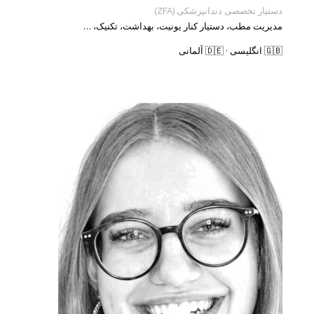
دستیار تخصصی دندانپزشکی (ZFA)
مدیریت مطب، دستیار کنار یونیت، بهداشت، تکنیک، …
🇬🇧 انگلیسی · 🇩🇪 آلمانی