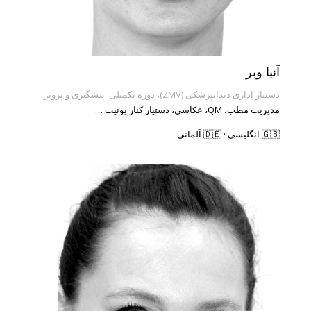
آنیا وبر
دستیار اداری دندانپزشکی (ZMV)، دوره تکمیلی: پیشگیری و پروتز
مدیریت مطب، QM، عکاسی، دستیار کنار یونیت …
🇬🇧 انگلیسی · 🇩🇪 آلمانی