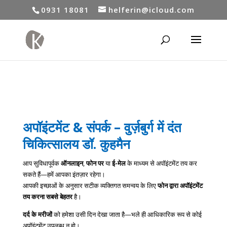
0931 18081
helferin@icloud.com
अपॉइंटमेंट & संपर्क – वुर्ज़बुर्ग में दंत
चिकित्सालय डॉ. कुहमैन
आप सुविधापूर्वक
ऑनलाइन
,
फोन पर
या
ई-मेल
के माध्यम से अपॉइंटमेंट तय कर
सकते हैं—हमें आपका इंतज़ार रहेगा।
आपकी इच्छाओं के अनुसार सटीक व्यक्तिगत समन्वय के लिए
फोन द्वारा अपॉइंटमेंट
तय करना
सबसे बेहतर
है।
दर्द के मरीजों
को हमेशा उसी दिन देखा जाता है—भले ही आधिकारिक रूप से कोई
अपॉइंटमेंट उपलब्ध न हो।