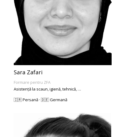
Sara Zafari
Formare pentru ZFA
Asistență la scaun, igienă, tehnică, …
🇮🇷 Persană · 🇩🇪 Germană