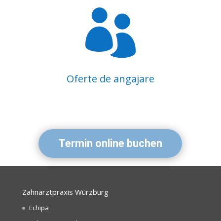

Oferte de angajare
Termin online buchen
Zahnarztpraxis Würzburg
Echipa