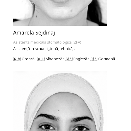
Amarela Sejdinaj
Asistentă medicală stomatologică (ZFA)
Asistență la scaun, igienă, tehnică, …
🇬🇷 Greacă · 🇦🇱 Albaneză · 🇬🇧 Engleză · 🇩🇪 Germană