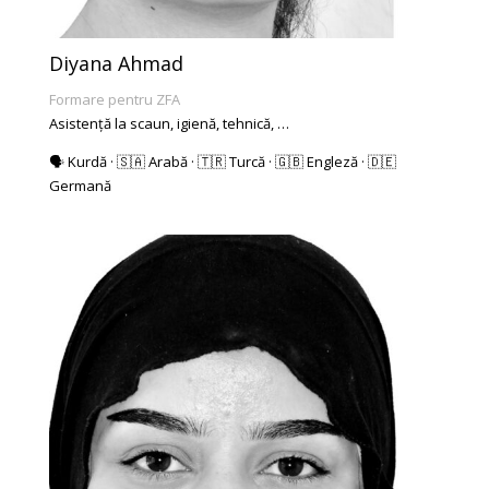
Diyana Ahmad
Formare pentru ZFA
Asistență la scaun, igienă, tehnică, …
🗣️ Kurdă · 🇸🇦 Arabă · 🇹🇷 Turcă · 🇬🇧 Engleză · 🇩🇪
Germană