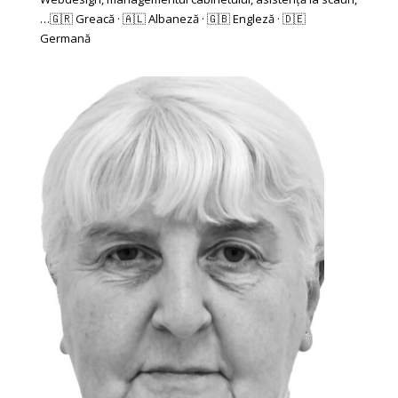
…🇬🇷 Greacă · 🇦🇱 Albaneză · 🇬🇧 Engleză · 🇩🇪
Germană