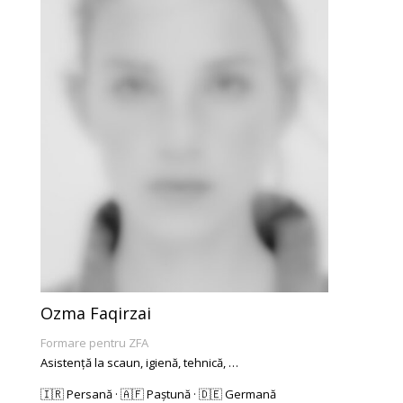
Ozma Faqirzai
Formare pentru ZFA
Asistență la scaun, igienă, tehnică, …
🇮🇷 Persană · 🇦🇫 Paștună · 🇩🇪 Germană