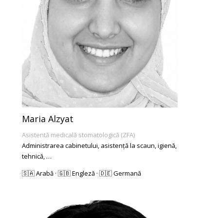
Maria Alzyat
Asistentă medicală stomatologică (ZFA)
Administrarea cabinetului, asistență la scaun, igienă,
tehnică, …
🇸🇦 Arabă · 🇬🇧 Engleză · 🇩🇪 Germană