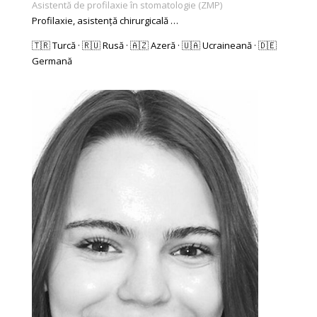
Asistentă de profilaxie în stomatologie (ZMP)
Profilaxie, asistență chirurgicală …
🇹🇷 Turcă · 🇷🇺 Rusă · 🇦🇿 Azeră · 🇺🇦 Ucraineană · 🇩🇪
Germană