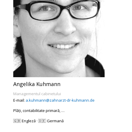
Angelika Kuhmann
Managementul cabinetului
E-mail:
a.kuhmann@zahnarzt-dr-kuhmann.de
Plăți, contabilitate primară, …
🇬🇧 Engleză · 🇩🇪 Germană