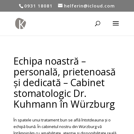
0931 18081
helferin@icloud.com
Echipa noastră –
personală, prietenoasă
și dedicată – Cabinet
stomatologic Dr.
Kuhmann în Würzburg
În spatele unui tratament bun se află întotdeauna și o
echipă bună. În cabinetul nostru din Würzburg vă
întâmpinăm cu amabilitate, atenție și disponibilitate reală