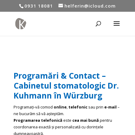
0931 18081
helferin@icloud.com
Programări & Contact –
Cabinetul stomatologic Dr.
Kuhmann în Würzburg
Programați-vă comod
online
,
telefonic
sau prin
e-mail
–
ne bucurăm să vă așteptăm.
Programarea telefonică
este
cea mai bună
pentru
coordonarea exactă și personalizată cu dorințele
dumneavoastră.