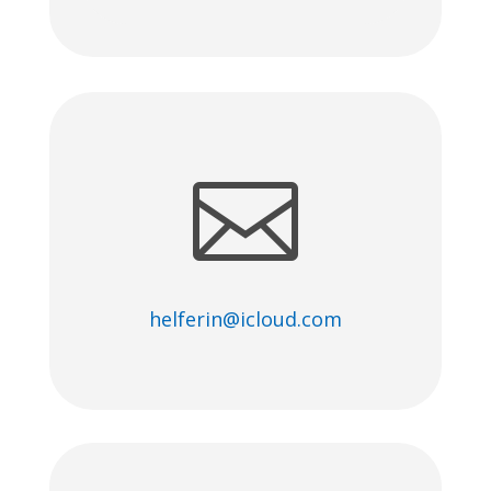

helferin@icloud.com