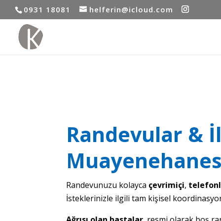
0931 18081
helferin@icloud.com
Randevular & İ
Muayenehanes
Randevunuzu kolayca
çevrimiçi
,
telefon
İsteklerinizle ilgili tam kişisel koordinasyo
Ağrısı olan hastalar
, resmi olarak boş r