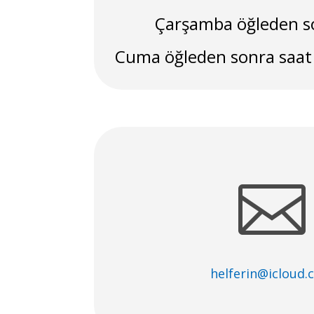
Çarşamba öğleden s
Cuma öğleden sonra saat 

helferin@icloud