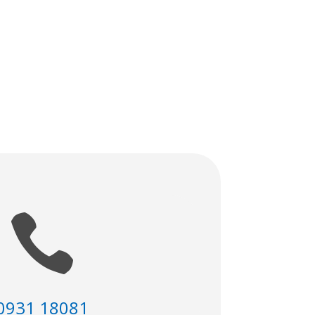

0931 18081