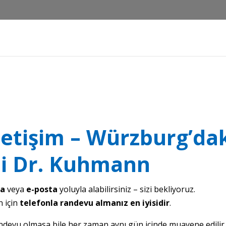
letişim – Würzburg’dak
i Dr. Kuhmann
la
veya
e-posta
yoluyla alabilirsiniz – sizi bekliyoruz.
n için
telefonla randevu almanız
en iyisidir
.
andevu olmasa bile her zaman aynı gün içinde muayene edilir