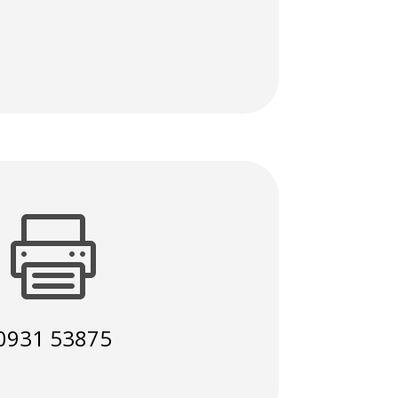

0931 53875