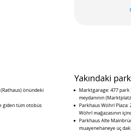
Yakındaki park
ı (Rathaus) önündeki
Marktgarage: 477 park 
meydanının (Marktplatz
e giden tüm otobüs
Parkhaus Wöhrl Plaza: 2
Wöhrl mağazasının için
Parkhaus Alte Mainbrück
muayenehaneye üç daki