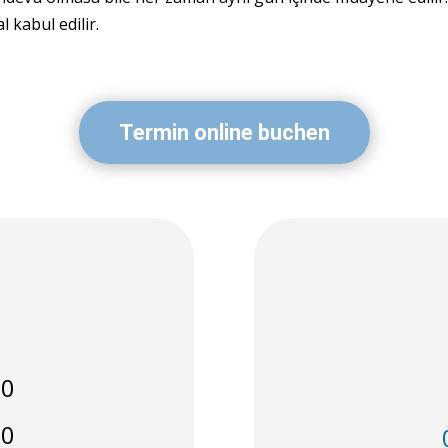
 kabul edilir.
Termin online buchen
30
00