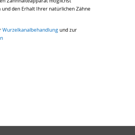
, den Zahnhalteapparat möglichst
en und den Erhalt Ihrer natürlichen Zähne
r
Wurzelkanalbehandlung
und zur
ln