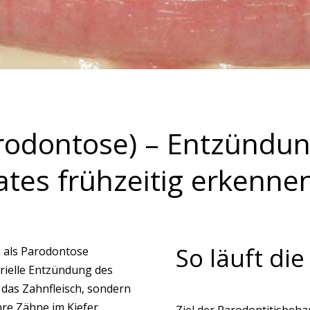
arodontose) – Entzündu
tes frühzeitig erkenn
So läuft di
h als Parodontose
erielle Entzündung des
r das Zahnfleisch, sondern
Ihre Zähne im Kiefer
Ziel der Parodontitisbeha