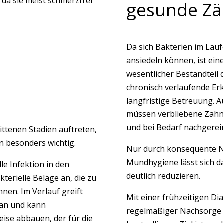
da sie meist schmerzfrei
gesunde Z
Da sich Bakterien im Lauf
ansiedeln können, ist ei
wesentlicher Bestandteil d
chronisch verlaufende Er
langfristige Betreuung. 
müssen verbliebene Zahnf
und bei Bedarf nachgerei
ittenen Stadien auftreten,
 besonders wichtig.
Nur durch konsequente N
Mundhygiene lässt sich da
lle Infektion in den
deutlich reduzieren.
terielle Beläge an, die zu
nen. Im Verlauf greift
Mit einer frühzeitigen D
 an und kann
regelmäßiger Nachsorge lä
ise abbauen, der für die