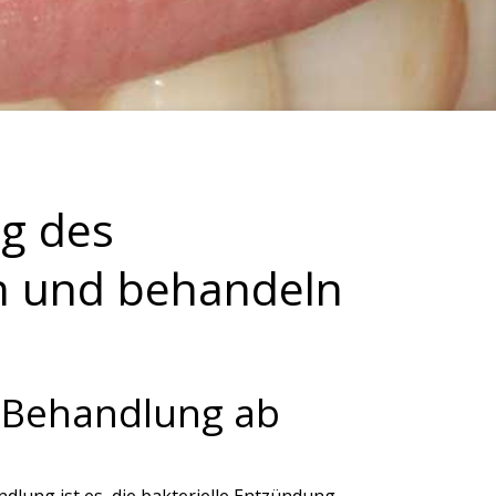
ng des
en und behandeln
e Behandlung ab
ndlung ist es, die bakterielle Entzündung